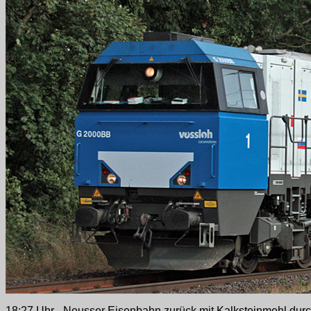
18:27 Uhr - Neusser Eisenbahn zurück mit Kalksteinmehl durch