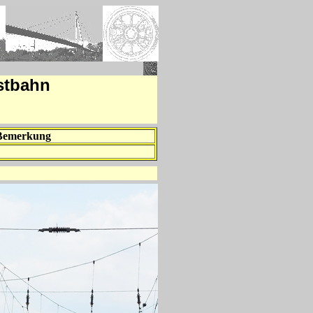
stbahn
Bemerkung