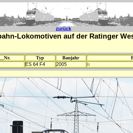
zurück
bahn-Lokomotiven auf der Ratinger We
 __Nr.
Typ
Baujahr
ES 64 F4
2005
1]