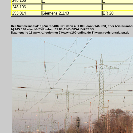
_
_
248 105
_
_
248 106
253 014
Siemens 21143
ER 20
Der Nummernsalat: a] Zuerst 486 651 dann 481 006 dann 145 023, aber NVR-Numbe
b] 145 030 aber NVR-Number: 91 80 6145 085-7 D-PRESS
Datenquelle 1] www.railcolor.net 2]www.v100-online.de 3] www.revisionsdaten.de