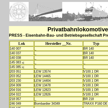
Privatbahnlokomotive
PRESS - Eisenbahn-Bau- und Betriebsgesellschaft Pr
Lok
Hersteller __Nr.
Typ
140 007
_
BR 140
140 037
_
BR 140
140 038
_
BR 140
145 083
_
_
a]
145 085
_
_
b]
203 051
LEW 13574
V100.1 DR
203 052
LEW 14465
V100.1 DR
203 230
LEW 14404
V100.1 DR
204 009
LEW 13478
V100.1 DR
204 016
LEW 12823
V100.1 DR
204 022
LEW 12826
V100.1 DR
218 057
_
BR 218
246 049
Bombardier 34349
TRAXX P160 DE