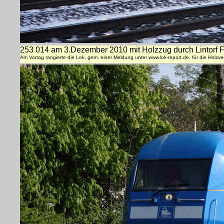
253 014 am 3.Dezember 2010 mit Holzzug durch Lintorf F
Am Vortag rangierte die Lok, gem. einer Meldung unter www.lok-report.de, für die Holzver