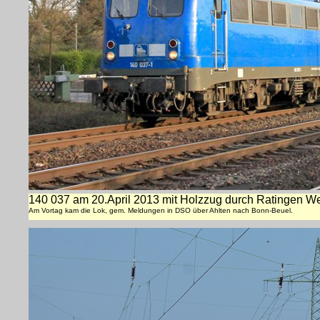
140 037 am 20.April 2013 mit Holzzug durch Ratingen We
Am Vortag kam die Lok, gem. Meldungen in DSO über Ahlten nach Bonn-Beuel.