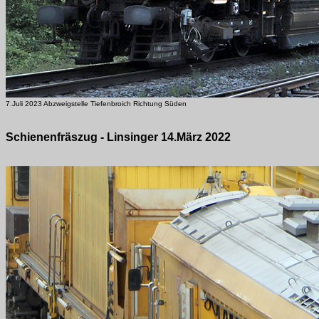
7.Juli 2023 Abzweigstelle Tiefenbroich Richtung Süden
Schienenfräszug - Linsinger 14.März 2022