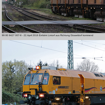
99 80 9427 007-6 - 22.April 2016 Einfahrt Lintorf aus Richtung Düsseldorf kommend