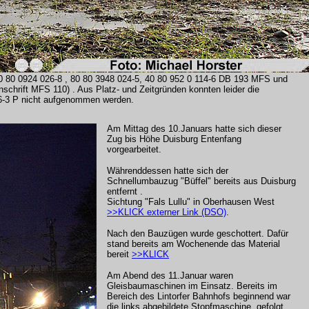
0 80 0924 026-8 , 80 80 3948 024-5, 40 80 952 0 114-6 DB 193 MFS und
nschrift MFS 110) . Aus Platz- und Zeitgründen konnten leider die
6-3 P nicht aufgenommen werden.
Am Mittag des 10.Januars hatte sich dieser
Zug bis Höhe Duisburg Entenfang
vorgearbeitet.
Währenddessen hatte sich der
Schnellumbauzug "Büffel" bereits aus Duisburg
entfernt .
Sichtung "Fals Lullu" in Oberhausen West
>>KLICK externer Link (DSO)
.
Nach den Bauzügen wurde geschottert. Dafür
stand bereits am Wochenende das Material
bereit
>>KLICK
Am Abend des 11.Januar waren
Gleisbaumaschinen im Einsatz. Bereits im
Bereich des Lintorfer Bahnhofs beginnend war
die links abgebildete Stopfmaschine, gefolgt