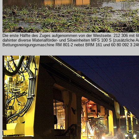
Die erste Hälfte des Zuges aufgenommen von der Westseite. 212 306 mit 6
dahinter diverse Materialförder- und Siloeinheiten MFS 100 S (zusätzliche A
Bettungsreinigungsmaschine RM 801-2 nebst BRM 161 und 60 80 092 3 24